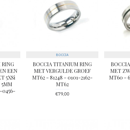
BOCCIA
 RING
BOCCIA TITANIUM RING
BOCCIA
EN EEN
MET VERGULDE GROEF
MET ZW
T 5XSi
MT62 - 81248 - 0101-2162-
MT60 - 6
T 5MM
MT62
9-0456-
€79,00