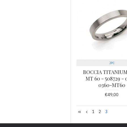
JPC
BOCCIA TITANIUM
MT 60 - 508729 - 
0360-MT60
€49,00
1
2
3