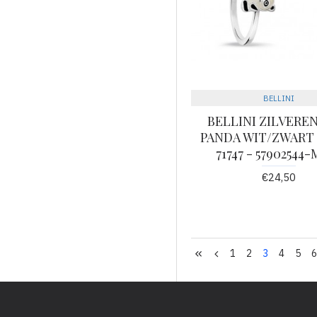
BELLINI
BELLINI ZILVEREN
PANDA WIT/ZWART 
71747 - 57902544
€24,50
1
2
3
4
5