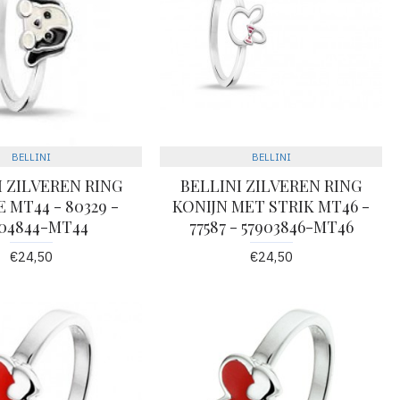
BELLINI
BELLINI
I ZILVEREN RING
BELLINI ZILVEREN RING
 MT44 - 80329 -
KONIJN MET STRIK MT46 -
904844-MT44
77587 - 57903846-MT46
€24,50
€24,50