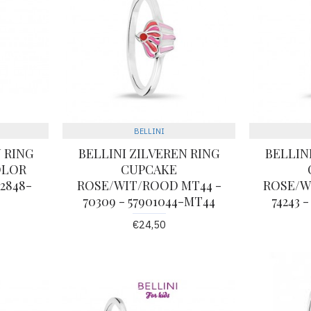
BELLINI
 RING
BELLINI ZILVEREN RING
BELLIN
OLOR
CUPCAKE
02848-
ROSE/WIT/ROOD MT44 -
ROSE/W
70309 - 57901044-MT44
74243 
€24,50