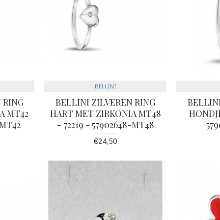
BELLINI
 RING
BELLINI ZILVEREN RING
BELLIN
A MT42
HART MET ZIRKONIA MT48
HONDJE
2-MT42
- 72219 - 57902648-MT48
57
€24,50