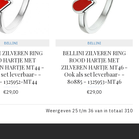
BELLINI
BELLINI
I ZILVEREN RING
BELLINI ZILVEREN RING
 HARTJE MET
ROOD HARTJE MET
N HARTJE MT44 -
ZILVEREN HARTJE MT46 -
 set leverbaar- -
Ook als set leverbaar- -
 - 1325952-MT44
80885 - 1325953-MT46
€29,00
€29,00
Weergeven 25 t/m 36 van in totaal 310