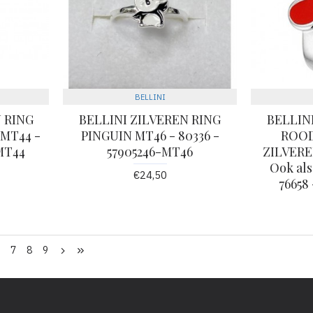
BELLINI
 RING
BELLINI ZILVEREN RING
BELLIN
MT44 -
PINGUIN MT46 - 80336 -
ROOD
-MT44
57905246-MT46
ZILVERE
Ook als
€24,50
76658
6
7
8
9