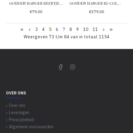
GOUDEN HANGER BEERTJE - 62270 - 401808
GOUDEN HANGER BI-COLOR (GESTIFT) VLAM MET ZIRKONIA 9.1 X 21.3MM - 79551 - 4014099
€79,00
€379,00
3
4
5
6
7
8
9
10
11
Weergeven 73 t/m 84 van in totaal 1154
OVER ONS
Over ons
Leveringen
Privacybeleid
Algemene voorwaarden