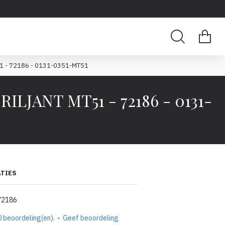
1 - 72186 - 0131-0351-MT51
LJANT MT51 - 72186 - 0131-
ATIES
72186
 beoordeling(en).
-
Geef beoordeling