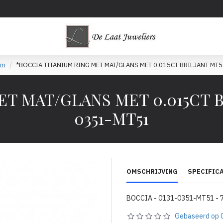
um
*BOCCIA TITANIUM RING MET MAT/GLANS MET 0.015CT BRILJANT MT5
 MAT/GLANS MET 0.015CT BRI
0351-MT51
OMSCHRIJVING
SPECIFIC
BOCCIA - 0131-0351-MT51 - 
Gebaseerd op 0