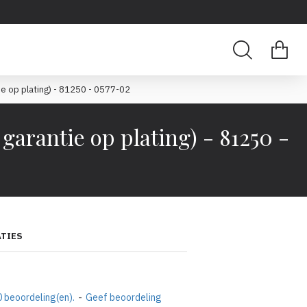
op plating) - 81250 - 0577-02
ntie op plating) - 81250 -
ATIES
 beoordeling(en).
-
Geef beoordeling