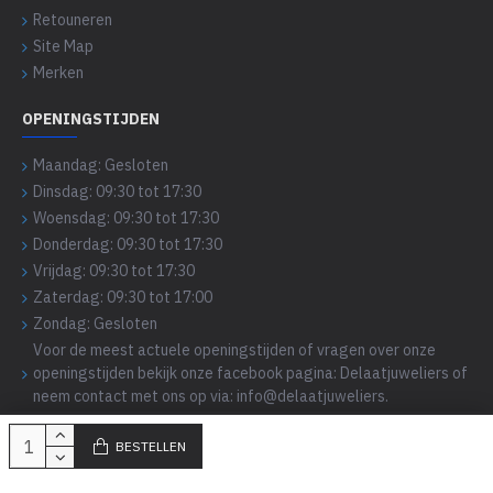
Retouneren
Site Map
Merken
OPENINGSTIJDEN
Maandag: Gesloten
Dinsdag: 09:30 tot 17:30
Woensdag: 09:30 tot 17:30
Donderdag: 09:30 tot 17:30
Vrijdag: 09:30 tot 17:30
Zaterdag: 09:30 tot 17:00
Zondag: Gesloten
Voor de meest actuele openingstijden of vragen over onze
openingstijden bekijk onze facebook pagina: Delaatjuweliers of
neem contact met ons op via: info@delaatjuweliers.
BESTELLEN