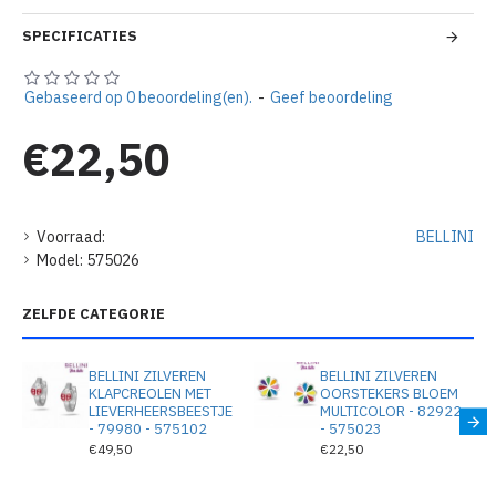
SPECIFICATIES
Gebaseerd op 0 beoordeling(en).
-
Geef beoordeling
€22,50
Voorraad:
BELLINI
Model:
575026
ZELFDE CATEGORIE
BELLINI ZILVEREN
BELLINI ZILVEREN
KLAPCREOLEN MET
OORSTEKERS BLOEM
LIEVERHEERSBEESTJE
MULTICOLOR - 82922
- 79980 - 575102
- 575023
€49,50
€22,50