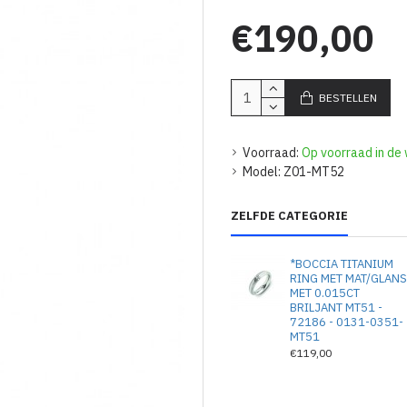
€190,00
BESTELLEN
Voorraad:
Op voorraad in de 
Model:
Z01-MT52
ZELFDE CATEGORIE
*BOCCIA TITANIUM
RING MET MAT/GLAN
MET 0.015CT
BRILJANT MT51 -
72186 - 0131-0351-
MT51
€119,00