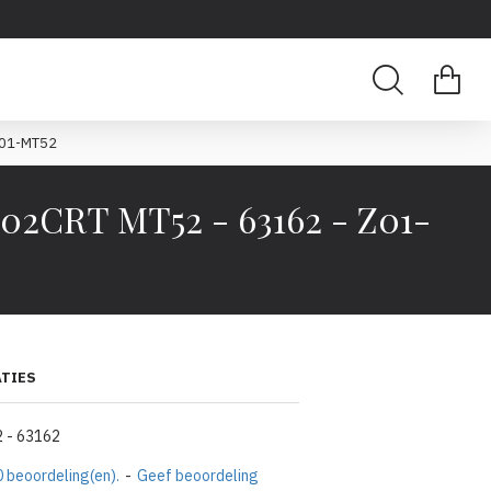
Z01-MT52
2CRT MT52 - 63162 - Z01-
ATIES
 - 63162
 beoordeling(en).
-
Geef beoordeling