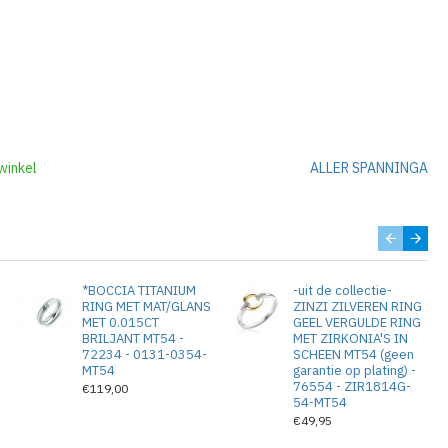
winkel
ALLER SPANNINGA
*BOCCIA TITANIUM
-uit de collectie-
S
RING MET MAT/GLANS
ZINZI ZILVEREN RING
MET 0.015CT
GEEL VERGULDE RING
BRILJANT MT54 -
MET ZIRKONIA'S IN
72234 - 0131-0354-
SCHEEN MT54 (geen
MT54
garantie op plating) -
76554 - ZIR1814G-
€119,00
54-MT54
€49,95