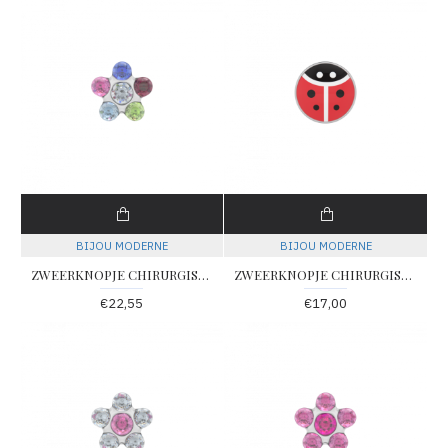
BIJOU MODERNE
BIJOU MODERNE
ZWEERKNOPJE CHIRURGISCH STAAL MET GEKLEURDE ZIRKONIA IN BLOEMMOTIEF (Betreft 1 suks) - 79202 - 163
ZWEERKNOPJE CHIRURGISCH STAAL MET LIEVE HEERS BEESTJE MOTIEF (Betreft 1 suks) - 79203 - 174
€22,55
€17,00