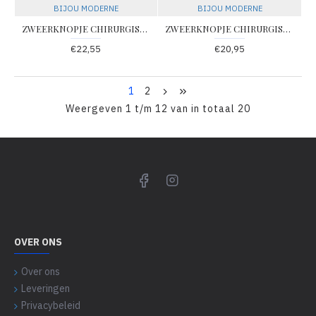
BIJOU MODERNE
BIJOU MODERNE
ZWEERKNOPJE CHIRURGISCH STAAL MET WITTE ZIRKONIA IN BLOEMMOTIEF (Betreft 1 suks) - 79198 - 154
ZWEERKNOPJE CHIRURGISCH STAAL MET ZIRKONIA IN 4 POOTS CHATON 2MM (Betreft 1 suks) - 79191 - 109
€22,55
€20,95
1
2
Weergeven 1 t/m 12 van in totaal 20
OVER ONS
Over ons
Leveringen
Privacybeleid