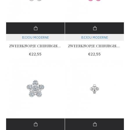
BIJOU MODERNE
BIJOU MODERNE
ZWEERKNOPJE CHIRURGISCH STAAL MET ROSE EN WITTE ZIRKONIA IN BLOEMMOTIEF (Betreft 1 suks) - 79199 - 157
ZWEERKNOPJE CHIRURGISCH STAAL MET ROSE/FUCHSIA ZIRKONIA IN BLOEMMOTIEF (Betreft 1 suks) - 79201 - 159
€22,55
€22,55