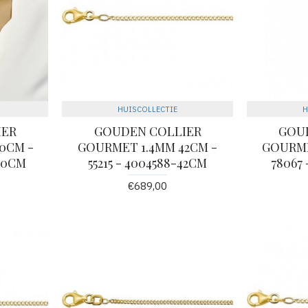
HUISCOLLECTIE
H
IER
GOUDEN COLLIER
GOU
0CM -
GOURMET 1.4MM 42CM -
GOURME
-60CM
55215 - 4004588-42CM
78067 
€689,00