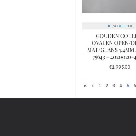
HUISCOLLECTIE
GOUDEN COLL
OVALEN OPEN/D
MAT/GLANS 7.4MM 
75643 - 4020020-
€1.995,00
1
2
3
4
5