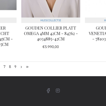
HUISCOLLECTIE
H
IER
GOUDEN COLLIER PLATT
GOU
ICHT
OMEGA 4MM 42CM - 84762 -
VENETIA
45CM -
4034885-42CM
- 7810
45CM
€5.990,00
6
7
8
9