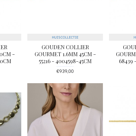
HUISCOLLECTIE
H
IER
GOUDEN COLLIER
GOU
0CM -
GOURMET 1.6MM 45CM -
GOURME
-60CM
55216 - 4004598-45CM
68439 
€939,00