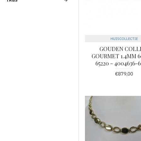
TAGS
Hanger Staal
Hanger Zilver
HANGERS
HORLOGE
HORLOGEBANDEN
HUISCOLLECTIE
OORBELLEN
GOUDEN COLL
GOURMET 1.4MM 6
Oorbellen Goud
65220 - 4004636
Oorbellen Zilver
€879,00
RING 9K
RINGEN
Ringen Goud
Ringen Staal
Ringen Zilver