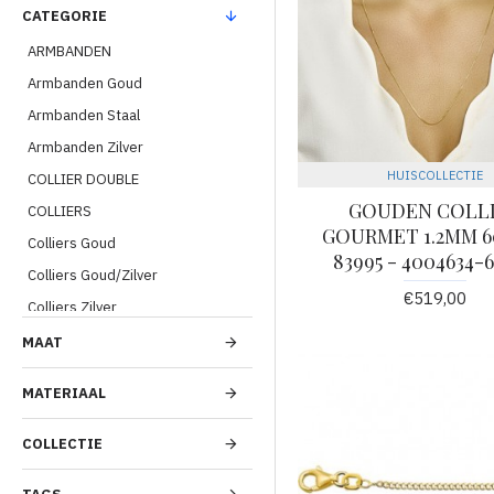
CATEGORIE
ARMBANDEN
Armbanden Goud
Armbanden Staal
Armbanden Zilver
HUISCOLLECTIE
COLLIER DOUBLE
GOUDEN COLL
COLLIERS
GOURMET 1.2MM 6
Colliers Goud
83995 - 4004634
Colliers Goud/Zilver
€519,00
Colliers Zilver
DIVERSE LEVERANCIERS
MAAT
DIVERSEN
MATERIAAL
ENKELBAND ZILVER
ENKELBANDEN
COLLECTIE
Hanger Goud