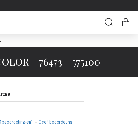
0
OR - 76473 - 575100
ATIES
 beoordeling(en).
-
Geef beoordeling