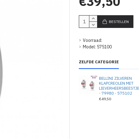
€39,50
BESTELLEN
Voorraad:
Model:
575100
ZELFDE CATEGORIE
BELLINI ZILVEREN
KLAPCREOLEN MET
LIEVERHEERSBEESTJ
- 79980 - 575102
€49,50