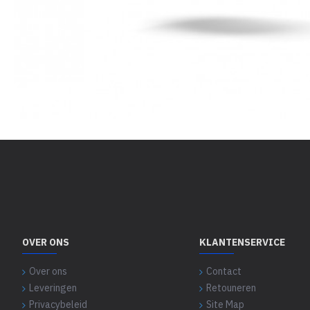
OVER ONS
KLANTENSERVICE
Over ons
Contact
Leveringen
Retouneren
Privacybeleid
Site Map